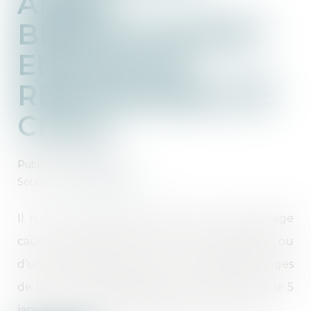
AIDER
BÉNÉVOLEMENT
ENGAGE SA
RESPONSABILITÉ
CIVILE
Publié le :
01/02/2022
Source :
www.moneyvox.fr
Il n'y a pas à distinguer selon que le dommage
causé résulterait d'une faute caractérisée ou
d'une simple imprudence, ont expliqué les juges
de la cour de Cassation dans un arrêt rendu le 5
janvier. La question se posait entre deux amis...