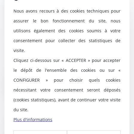
Lire la suite
Nous avons recours à des cookies techniques pour
assurer le bon fonctionnement du site, nous
utilisons également des cookies soumis à votre
L’usufruitier n’a pas la qualité
consentement pour collecter des statistiques de
d’associé
visite.
27/01/2022
Cliquez ci-dessous sur « ACCEPTER » pour accepter
Dépourvu de la qualité d’associé,
qui n’appartient qu’au nu-
le dépôt de l'ensemble des cookies ou sur «
propriétaire, l’u...
CONFIGURER » pour choisir quels cookies
Lire la suite
nécessitant votre consentement seront déposés
(cookies statistiques), avant de continuer votre visite
du site.
Plus d'informations
Les Etats devraient appliquer de
manière effective la