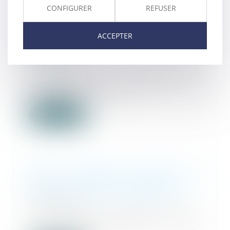
responsabilité des personnes
CONFIGURER
REFUSER
morales dans les infractions de
blanchiment de capitaux :
ACCEPTER
rapport de la Convention de
Varsovie
27/01/2022
La Conférence des Parties de la
Convention de Varsovie du
Conseil de l'Europe...
Lire la suite
CEDH : détention provisoire au
secret et droits de la défense
27/01/2022
Le requérant, soupçonné d’avoir
commis des infractions en lien