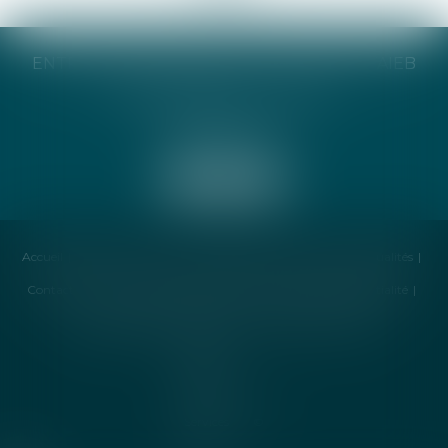
ENTREPRISE INDIVIDUELLE CATHERINE TAIEB
8 Bis Monseigneur Tréhiou
56000 Vannes
Accueil
Cabinet
Avocat
Compétences
Honoraires
Actualités
Contactez-nous
Politique de cookies
Politique de confidentialité
Mentions légales
Plan du site
Liens utiles
Articles
Septeo
Digital &
Services ©