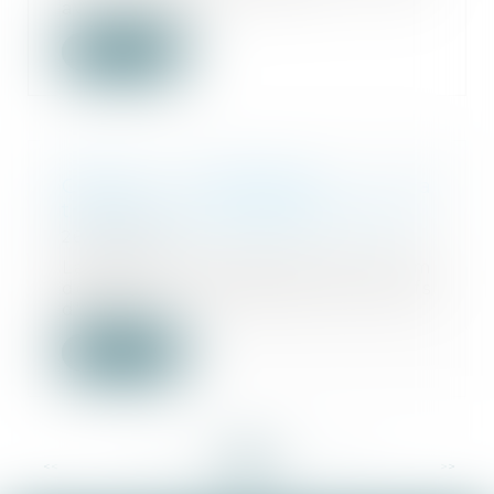
avec l’organis...
Lire la suite
Cession d'entreprise : la
transmission simplifiée en 2022
26/01/2022
La cession d'entreprise est le nom
donné à la transmission des actifs
d'une s...
Lire la suite
<<
<
...
146
147
148
149
150
151
152
...
>
>>