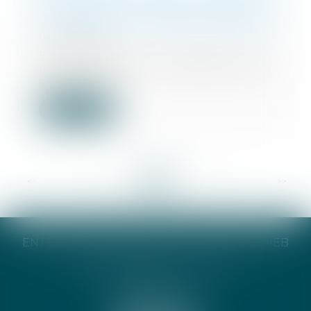
à l’étranger : l’ancien article 337
du Code civil n’est plus invocable
06/08/2024
En application de l’article 311-14
du Code civil, la filiation d’un
enfant es...
Lire la suite
<<
<
...
56
57
58
59
60
61
62
...
>
>>
ENTREPRISE INDIVIDUELLE CATHERINE TAIEB
8 Bis Monseigneur Tréhiou
56000 Vannes