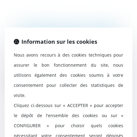
La prolongation d’une détention
provisoire nécessite la preuve
des diligences effectuées pour
Information sur les cookies
permettre l’examen du dossier
09/08/2024
Nous avons recours à des cookies techniques pour
En vertu de l’article 593 du Code
assurer le bon fonctionnement du site, nous
de procédure pénale, pour être
valable, tou...
utilisons également des cookies soumis à votre
consentement pour collecter des statistiques de
Lire la suite
visite.
Cliquez ci-dessous sur « ACCEPTER » pour accepter
le dépôt de l'ensemble des cookies ou sur «
Vademecum de la contestation
CONFIGURER » pour choisir quels cookies
de l’expertise commandée par le
CHSCT
nécessitant votre consentement seront déposés