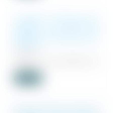
Le préjudice d’angoisse de mort
imminente : une indemnisation
rattachée au poste des
souffrances endurées, tout en
bénéficiant d’une indemnisation
autonome
06/08/2024
L’article 1 de la Résolution de
Conseil de l’Europe relative à la
réparation...
Lire la suite
Filiation française d’un enfant né