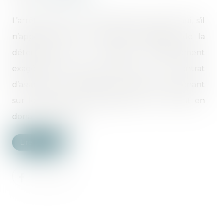
L’arrêt objet de nos observations aujourd’hui, s’il
n’apporte aucune nouveauté s’agissant de la
détermination du caractère manifestement
exagéré d’une prime versée sur un contrat
d’assurance vie, apparait en revanche surprenant
sur le plan de la requalification du contrat en
donation indirecte...
Lire la suite