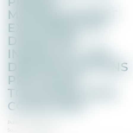
PRIMES
MANIFESTEMENT
EXAGÉRÉES OU
DONATION
INDIRECTE : DES
DÉMONSTRATIONS
PRATIQUES
TOUJOURS AUSSI
COMPLEXES
Publié le :
07/08/2024
Source :
www.aurep.com