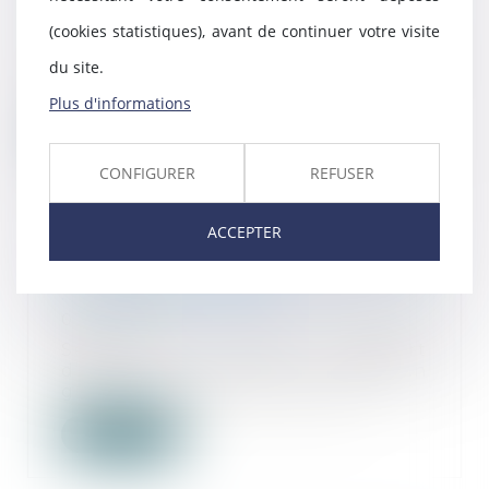
09/08/2024
(cookies statistiques), avant de continuer votre visite
Un CHSCT d’un groupe
du site.
hospitalier qui en compte sept
décide de recourir à une...
Plus d'informations
Lire la suite
CONFIGURER
REFUSER
ACCEPTER
Bilan du contrôle fiscal pour 2023
: 15,2 Md€ réclamés !
07/08/2024
Selon le dernier rapport
d’activité de la Direction
générale des Finances pub...
Lire la suite