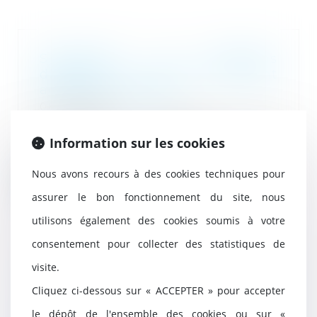
Successions et donations
déguisées : les fruits doivent
aussi être rapportés
08/08/2025
En matière successorale, les
libéralités déguisées sont
Information sur les cookies
soumises au rapport,...
Nous avons recours à des cookies techniques pour
Lire la suite
assurer le bon fonctionnement du site, nous
utilisons également des cookies soumis à votre
consentement pour collecter des statistiques de
L'AMF et l'AFA appellent à la
visite.
vigilance sur le risque de
Cliquez ci-dessous sur « ACCEPTER » pour accepter
corruption privée par des réseaux
criminels de personnes
le dépôt de l'ensemble des cookies ou sur «