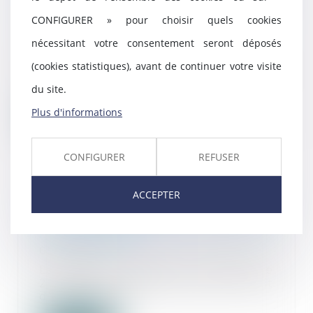
physiques ayant accès à des
CONFIGURER » pour choisir quels cookies
informations privilégiées
nécessitant votre consentement seront déposés
06/08/2025
Au cours des dernières années,
(cookies statistiques), avant de continuer votre visite
l’Autorité des marchés financiers
du site.
(AMF) a obse...
Plus d'informations
Lire la suite
CONFIGURER
REFUSER
ACCEPTER
Mandataire spécial : un appel
reste recevable même après la
fin du mandat
05/08/2025
La Cour de cassation a rappelé le
2 juillet dernier que le droit
d’accès à un...