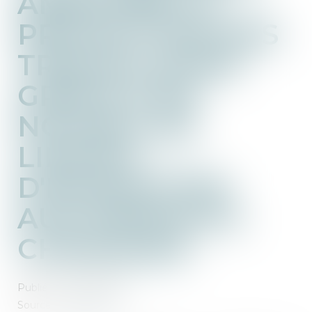
AMÉLIORE LA
PROTECTION DES
TRAVAILLEURS
GRÂCE À DE
NOUVELLES
LIMITES
D'EXPOSITION
AUX PRODUITS
CHIMIQUES
Publié le :
31/07/2025
Source :
ec.europa.eu