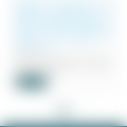
L’ACPR attire l’attention des
organismes financiers sur les
exigences réglementaires et
bonnes pratiques destinées à
prévenir l’utilisation de comptes
à des fins de blanchiment du
produit de fraudes ou
d’escroqueries
30/07/2025
Dans un contexte de hausse des
arnaques financières et autres
fraudes, l’ACPR...
Lire la suite
<<
<
...
13
14
15
16
17
18
19
...
>
>>