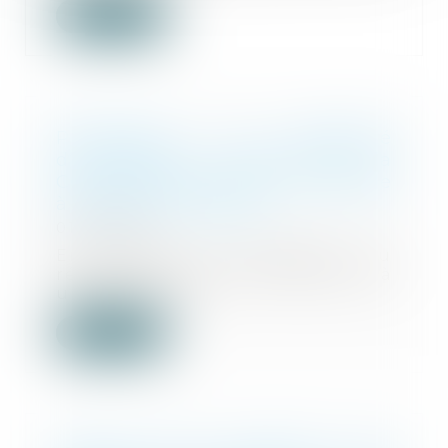
Lire la suite
Prescription et indemnité
d’occupation : précision de la
Cour de cassation sur la période
à prendre en compte
01/08/2025
En matière de liquidation du
régime matrimonial consécutive à
un divorce, le...
Lire la suite