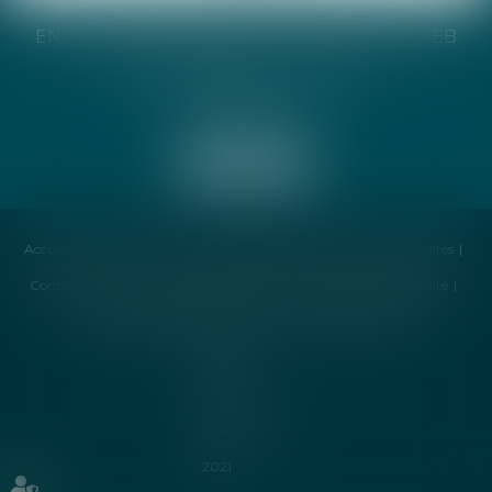
ENTREPRISE INDIVIDUELLE CATHERINE TAIEB
8 Bis Monseigneur Tréhiou
56000 Vannes
Accueil
Cabinet
Avocat
Compétences
Honoraires
Actualités
Contactez-nous
Politique de cookies
Politique de confidentialité
Mentions légales
Plan du site
Liens utiles
Articles
Septeo
Digital &
Services ©
2021