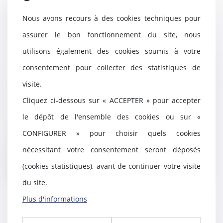
Nous avons recours à des cookies techniques pour
Lire la suite
assurer le bon fonctionnement du site, nous
utilisons également des cookies soumis à votre
consentement pour collecter des statistiques de
La nouvelle responsabilité
visite.
solidaire des parents séparés du
fait de leurs enfants mineurs
Cliquez ci-dessous sur « ACCEPTER » pour accepter
09/07/2024
le dépôt de l'ensemble des cookies ou sur «
En application de l’article 1242
CONFIGURER » pour choisir quels cookies
alinéa 4 du Code civil, les parents
exerçant...
nécessitant votre consentement seront déposés
Lire la suite
(cookies statistiques), avant de continuer votre visite
du site.
Plus d'informations