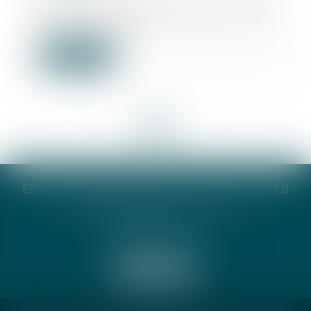
Dans le cadre des travaux du
conseil d’orientation de la lutte
contre le blan...
Lire la suite
<<
<
...
10
11
12
13
14
15
16
...
>
>>
ENTREPRISE INDIVIDUELLE CATHERINE TAIEB
8 Bis Monseigneur Tréhiou
56000 Vannes