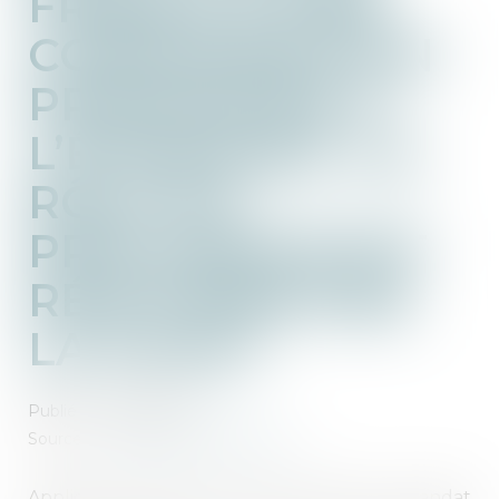
FRANCE D’UNE
CONDAMNATION
PRONONCÉE À
L’ÉTRANGER : LE
RÔLE DU
PROCUREUR EST
RÉAFFIRMÉ PAR
LA COUR !
Publié le :
12/09/2025
Source :
www.lemag-juridique.com
Applicable depuis le 1er janvier 2004, le mandat