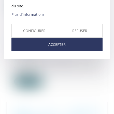
du site.
Lire la suite
Plus d'informations
CONFIGURER
REFUSER
Article 922 du Code civil : la
valeur des biens doit être fixée
ACCEPTER
au décès
12/09/2025
En matière successorale, l’ancien
article 922 du Code civil fixe les
règles d...
Lire la suite
Usage des substances