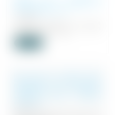
psychoactives : prévention en
milieu professionnel
11/09/2025
L’objectif principal de ces
recommandations de bonnes
pratiques est : le repé...
Lire la suite
Les mis en cause pour
blanchiment de capitaux et pour
financement du terrorisme
enregistrés par les services de
sécurité en 2024 : résultats
provisoires
10/09/2025