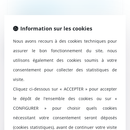
La régularité de la mise en
examen affecte la régularité du
titre de détention
19/09/2025
Information sur les cookies
Lorsqu’une personne est placée
en détention provisoire, elle ne
peut, sous co...
Nous avons recours à des cookies techniques pour
assurer le bon fonctionnement du site, nous
Lire la suite
utilisons également des cookies soumis à votre
consentement pour collecter des statistiques de
visite.
Opposition entre héritiers sur les
Cliquez ci-dessous sur « ACCEPTER » pour accepter
obsèques : le juge privilégie la
le dépôt de l'ensemble des cookies ou sur «
volonté exprimée du défunt
19/09/2025
CONFIGURER » pour choisir quels cookies
Selon l’article 3 de la loi du 15
nécessitant votre consentement seront déposés
novembre 1887, toute personne
capable peut...
(cookies statistiques), avant de continuer votre visite