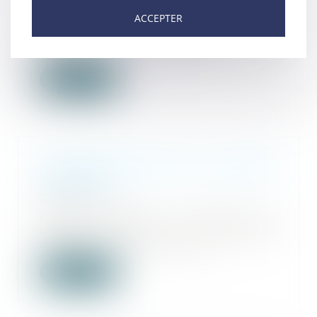
22/09/2021
ACCEPTER
Les enfants présentant une
variation du développement
génital seront désormai...
Lire la suite
À quoi pourrait servir un code de
l’enfance ?
22/09/2021
Cette demande, exprimée de
longue date par plusieurs
associations, est au cœu...
Lire la suite