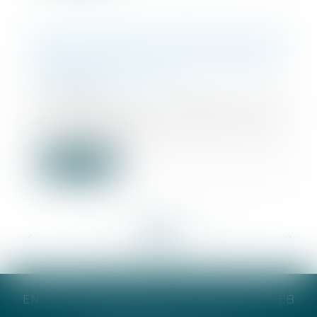
Une sculpture scellée sur une
tombe est un monument
funéraire indivisible
16/09/2021
La sculpture « Le Baiser » de
Constantin Brancusi et son socle
formant avec u...
Lire la suite
<<
<
...
161
162
163
164
165
166
167
...
>
>>
ENTREPRISE INDIVIDUELLE CATHERINE TAIEB