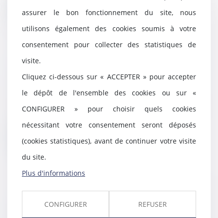
Lire la suite
assurer le bon fonctionnement du site, nous
utilisons également des cookies soumis à votre
consentement pour collecter des statistiques de
visite.
Succession : les droits des
enfants renforcés
Cliquez ci-dessous sur « ACCEPTER » pour accepter
23/09/2021
le dépôt de l'ensemble des cookies ou sur «
Deux mesures, destinées à
CONFIGURER » pour choisir quels cookies
protéger davantage les
descendants d’un défunt, von...
nécessitant votre consentement seront déposés
Lire la suite
(cookies statistiques), avant de continuer votre visite
du site.
Plus d'informations
La loi bioéthique encadre la
CONFIGURER
REFUSER
situation des enfants intersexes