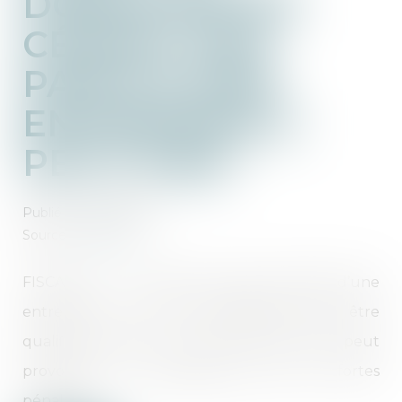
DONATION EN
CÉDANT DES
PARTS D’UNE
ENTREPRISE À
PETIT PRIX
Publié le :
23/09/2021
Source :
www.lci.fr
FISCALITÉ - La cession de parts sociales d’une
entreprise à un prix symbolique peut être
qualifiée d'abus de droit fiscal. Elle peut
provoquer un redressement avec de fortes
pénalités...