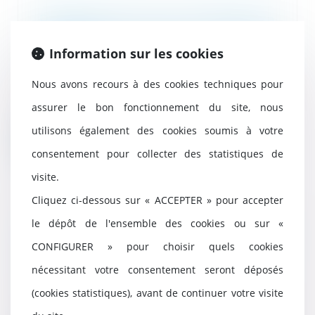
Perte de chance : exclusion de la
réparation du préjudice
purement hypothétique
Information sur les cookies
14/03/2023
Nous avons recours à des cookies techniques pour
Une cour d'appel, qui écarte
l'éventualité que l'infirmité d'un
assurer le bon fonctionnement du site, nous
enfant ait ét...
utilisons également des cookies soumis à votre
Lire la suite
consentement pour collecter des statistiques de
visite.
Cliquez ci-dessous sur « ACCEPTER » pour accepter
le dépôt de l'ensemble des cookies ou sur «
Le déblocage du divorce
contentieux en cas d’inaction du
CONFIGURER » pour choisir quels cookies
demandeur
nécessitant votre consentement seront déposés
14/03/2023
(cookies statistiques), avant de continuer votre visite
Le 26 juillet 2022, la question n°
298 a été posée concernant