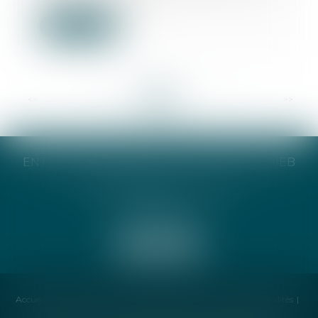
Lire la suite
<<
<
...
106
107
108
109
110
111
112
...
>
>>
ENTREPRISE INDIVIDUELLE CATHERINE TAIEB
8 Bis Monseigneur Tréhiou
56000 Vannes
Accueil
Cabinet
Avocat
Compétences
Honoraires
Actualités