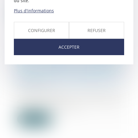
du site.
l’application d...
Plus d'informations
Lire la suite
CONFIGURER
REFUSER
ACCEPTER
Délit de recours aux services
d'une personne exerçant un
travail dissimulé : précisions
concernant les attestations de
régularité de la situation sociale
08/03/2023
« La personne morale qui
contracte avec une entreprise
établie ou domiciliée...
Lire la suite