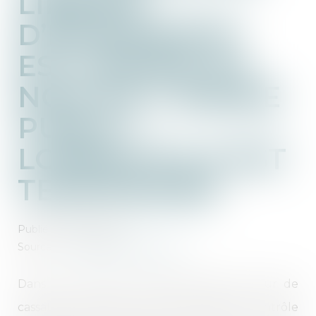
LIBERTÉ
D’EXPRESSION
EST ADMISE AU
NOM DE L’ORDRE
PUBLIC
LORSQU’ELLE EST
TEMPORAIRE
Publié le :
10/03/2023
Source :
www.lemag-juridique.com
Dans un arrêt du 21 février 2023, la Cour de
cassation a été saisie d’une demande de contrôle