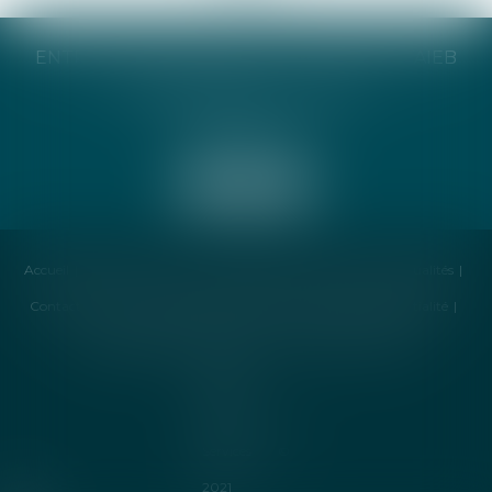
ENTREPRISE INDIVIDUELLE CATHERINE TAIEB
8 Bis Monseigneur Tréhiou
56000 Vannes
Accueil
Cabinet
Avocat
Compétences
Honoraires
Actualités
Contactez-nous
Politique de cookies
Politique de confidentialité
Mentions légales
Plan du site
Liens utiles
Articles
Septeo
Digital &
Services ©
2021