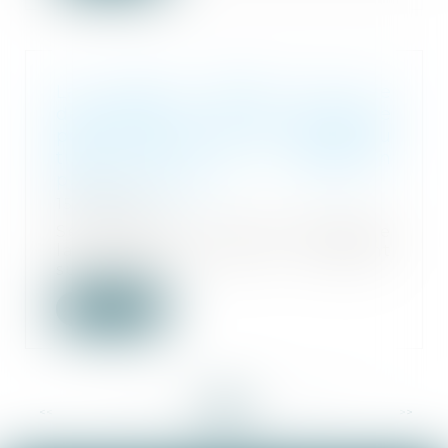
La chute causée par le
déneigement de son véhicule
peut-elle être prise en charge au
titre de la législation
professionnelle ?
15/03/2024
Selon l’article L. 411-2 du Code de
la sécurité sociale, l'accident
survenu p...
Lire la suite
<<
<
...
70
71
72
73
74
75
76
...
>
>>