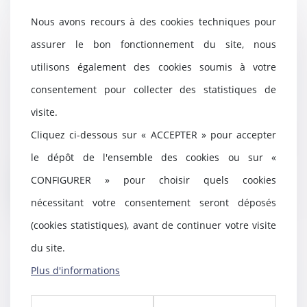
Nous avons recours à des cookies techniques pour
assurer le bon fonctionnement du site, nous
utilisons également des cookies soumis à votre
La recevabilité des demandes
distinctes de celles portant sur
consentement pour collecter des statistiques de
les désaccords des parties
visite.
21/03/2024
Cliquez ci-dessous sur « ACCEPTER » pour accepter
L’article 1374 du Code de
procédure civile prévoit que :
le dépôt de l'ensemble des cookies ou sur «
« Toutes les demande...
CONFIGURER » pour choisir quels cookies
Lire la suite
nécessitant votre consentement seront déposés
(cookies statistiques), avant de continuer votre visite
du site.
Plus d'informations
Proposition de loi visant à mieux
protéger et accompagner les
enfants victimes et covictimes de