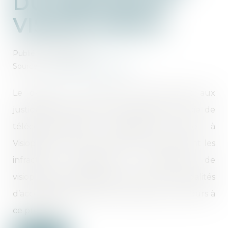
DU DISPOSITIF
VISIOPLAINTE
Publié le :
15/03/2024
Source :
www.lemag-juridique.com
Le décret du 23 février 2024 permet aux
justiciables de déposer des plaintes par voie de
télécommunication audiovisuelle grâce à
Visioplainte. Le décret détermine notamment les
infractions auxquelles la procédure de
visioplainte est applicable ainsi que les modalités
d’accompagnement de la victime qui a recours à
ce procédé...