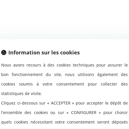
 fait des choses : retour sur la condition d’a
Information sur les cookies
 de base légale la cour d'appel qui juge le pro
Nous avons recours à des cookies techniques pour assurer le
bon fonctionnement du site, nous utilisons également des
cookies soumis à votre consentement pour collecter des
statistiques de visite.
Cliquez ci-dessous sur « ACCEPTER » pour accepter le dépôt de
iales : précisions utiles sur le régime de la
l'ensemble des cookies ou sur « CONFIGURER » pour choisir
quels cookies nécessitant votre consentement seront déposés
n époux séparé de biens peut faire valoir cont