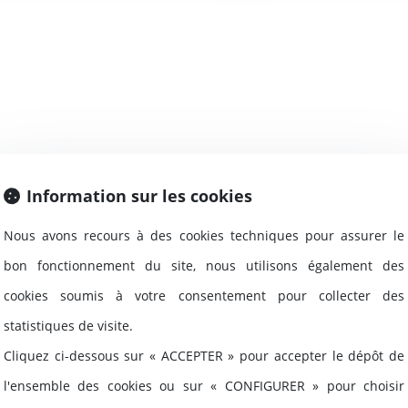
Information sur les cookies
ponsabilité solidaire des parents séparés 
Nous avons recours à des cookies techniques pour assurer le
bon fonctionnement du site, nous utilisons également des
l’article 1242 alinéa 4 du Code civil, les pare
cookies soumis à votre consentement pour collecter des
statistiques de visite.
Cliquez ci-dessous sur « ACCEPTER » pour accepter le dépôt de
l'ensemble des cookies ou sur « CONFIGURER » pour choisir