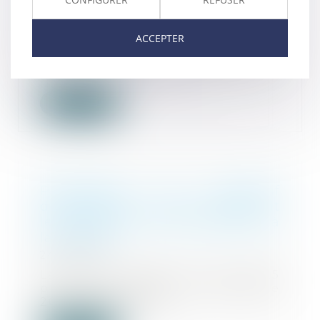
juge de fixer une durée
25/03/2025
ACCEPTER
Lorsqu'un droit de visite est
exercé dans un espace de
rencontre, le juge doi...
Lire la suite
Prolongation du dispositif
d'abattement dont bénéficient
les dirigeants de PME partant à
la retraite
24/03/2025
La loi de finances pour 2025
proroge jusqu'au 31 décembre
2031 l'abattement f...