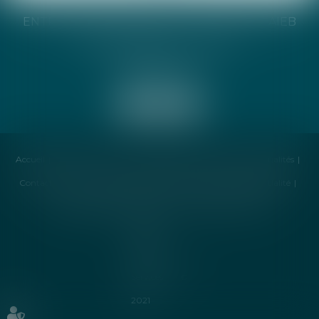
ENTREPRISE INDIVIDUELLE CATHERINE TAIEB
8 Bis Monseigneur Tréhiou
56000 Vannes
Accueil
Cabinet
Avocat
Compétences
Honoraires
Actualités
Contactez-nous
Politique de cookies
Politique de confidentialité
Mentions légales
Plan du site
Liens utiles
Articles
Septeo
Digital &
Services ©
2021