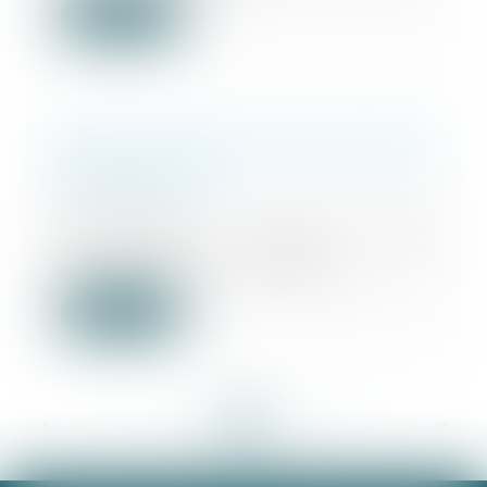
Lire la suite
Peut-on agir en recel successoral
après cinq ans ?
21/03/2025
En l'absence d'un texte
spécifique régissant la
prescription de l’action en r...
Lire la suite
<<
<
...
33
34
35
36
37
38
39
...
>
>>