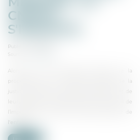
MINEURS : LA
CNCDH
S'INQUIÈTE
Publié le :
24/03/2025
Source :
www.cncdh.fr
Alors que le Sénat débute l’examen de la
proposition de loi « Restaurer l'autorité de la
justice à l'égard des mineurs délinquants et de
leurs parents », la CNCDH alerte : qu’en est-il de
l’impératif de faire primer l’intérêt supérieur de
l'enfant ?...
Lire la suite