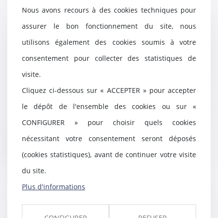
Nous avons recours à des cookies techniques pour
assurer le bon fonctionnement du site, nous
L'AMF invite les acteurs de la
utilisons également des cookies soumis à votre
Place à répondre à la
consentement pour collecter des statistiques de
consultation de l'EBA sur des
projets de normes d’application
visite.
en matière de LCB-FT
Cliquez ci-dessous sur « ACCEPTER » pour accepter
26/03/2025
le dépôt de l'ensemble des cookies ou sur «
Le 12 mars 2024, l'Autorité
bancaire Européenne (ABE ou
CONFIGURER » pour choisir quels cookies
EBA) a reçu un appel...
nécessitant votre consentement seront déposés
Lire la suite
(cookies statistiques), avant de continuer votre visite
du site.
Plus d'informations
Droit de visite en espace de
rencontre : l’obligation pour le
CONFIGURER
REFUSER