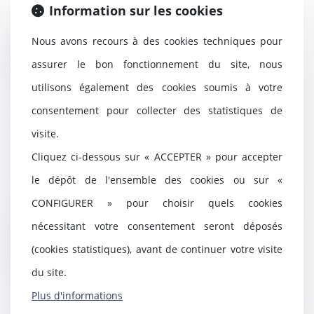
C'est une nouvelle qui pourrait
Information sur les cookies
changer les choses pour de
nombreuses femmes...
Nous avons recours à des cookies techniques pour
Lire la suite
assurer le bon fonctionnement du site, nous
utilisons également des cookies soumis à votre
consentement pour collecter des statistiques de
visite.
La pension alimentaire :
définition, calcul et obligations
Cliquez ci-dessous sur « ACCEPTER » pour accepter
17/10/2023
le dépôt de l'ensemble des cookies ou sur «
La pension alimentaire est un
CONFIGURER » pour choisir quels cookies
sujet qui suscite souvent des
interrogations, v...
nécessitant votre consentement seront déposés
Lire la suite
(cookies statistiques), avant de continuer votre visite
du site.
Plus d'informations