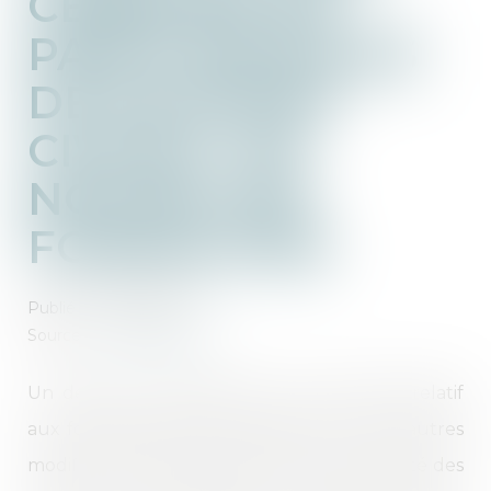
CESSIONS DE
PARTS SOCIALES
DE SOCIÉTÉS
CIVILES : DE
NOUVELLES
FORMALITÉS
Publié le :
01/06/2026
Source :
www.aurep.com
Un décret n° 2026-340 du 30 avril 2026 relatif
aux formalités des entreprises vient entre autres
modifier les formalités entourant la publicité des