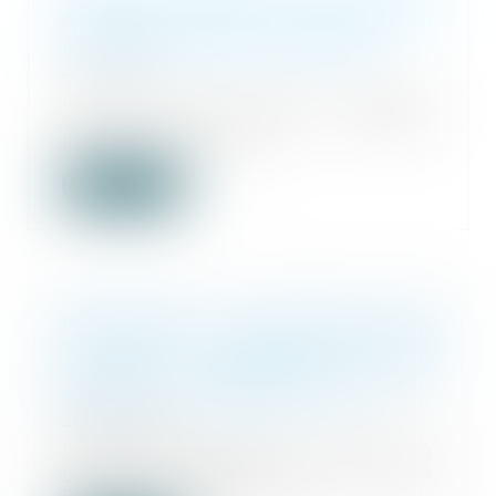
cassation exige une désignation
précise des actes contestés
29/05/2026
La Cour de cassation rappelle
qu’une partie qui sollicite
l’annulation d’acte...
Lire la suite
Information et protection des
victimes de violences sexuelles
lors de la libération de leur
agresseur : adoption à l'AN
29/05/2026
La proposition de loi visant à
garantir l’information et la
protection effect...