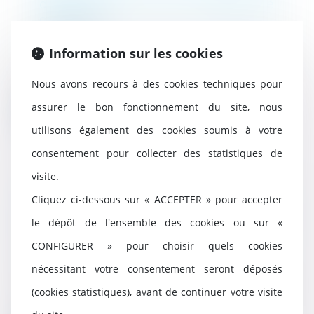
d’attestation de conformité
exigée
05/06/2026
Information sur les cookies
En matière d’amende forfaitaire
routière, les procès-verbaux
électroniques ob...
Nous avons recours à des cookies techniques pour
assurer le bon fonctionnement du site, nous
Lire la suite
utilisons également des cookies soumis à votre
consentement pour collecter des statistiques de
visite.
Violences faites aux femmes :
Cliquez ci-dessous sur « ACCEPTER » pour accepter
faut-il réformer l’incapacité
le dépôt de l'ensemble des cookies ou sur «
totale de travail, ou plutôt
l’utiliser correctement ?
CONFIGURER » pour choisir quels cookies
05/06/2026
nécessitant votre consentement seront déposés
Notion juridique précise,
l’incapacité totale de travail
(cookies statistiques), avant de continuer votre visite
mériterait d’être ap...