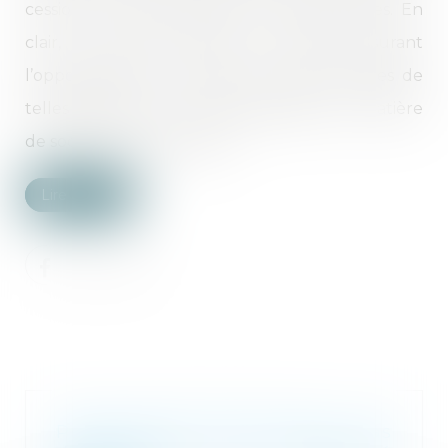
cessions de parts sociales de sociétés civiles. En
clair, le décret aligne les règles assurant
l’opposabilité de la cession de parts sociales de
telles sociétés sur celles applicables en matière
de sociétés commerciales...
Lire la suite
Procès-verbal électronique : pas