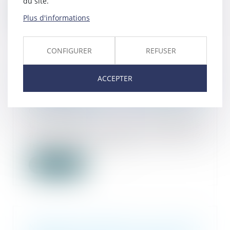
du site.
Lire la suite
Plus d'informations
CONFIGURER
REFUSER
Recherche de paternité
ACCEPTER
internationale : cassation de
l’arrêt appliquant la loi de Floride
02/06/2026
Une femme de nationalité
américaine et biélorusse a donné
naissance à un enfa...
Lire la suite
Nullités de procédure : la Cour de