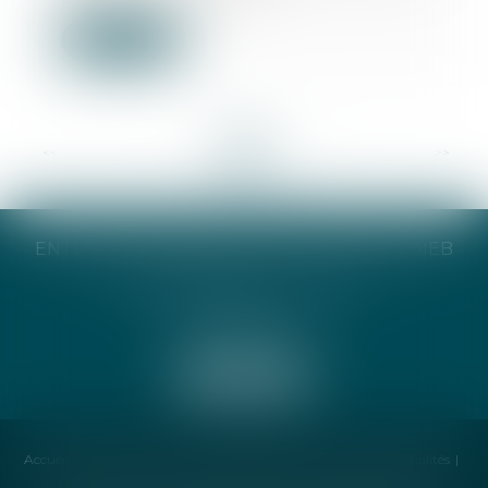
Lire la suite
<<
<
...
6
7
8
9
10
11
12
...
>
>>
ENTREPRISE INDIVIDUELLE CATHERINE TAIEB
8 Bis Monseigneur Tréhiou
56000 Vannes
Accueil
Cabinet
Avocat
Compétences
Honoraires
Actualités