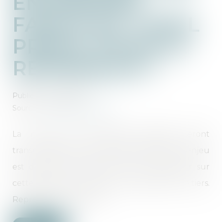
ENTREPRISE
FAMILIALE : QUEL
PROFIL POUR LE
REPRENEUR ?
Publié le :
20/01/2025
Source :
theconversation.com
La moitié des entreprises familiales seront
transmises dans les dix prochaines années. L’enjeu
est de taille. Cet article met le projecteur sur
cette épineuse question de la reprise par un tiers.
Reprendre, c’est créer ?...