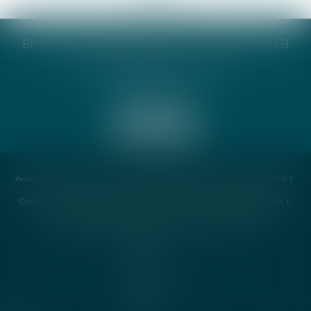
ENTREPRISE INDIVIDUELLE CATHERINE TAIEB
8 Bis Monseigneur Tréhiou
56000 Vannes
Accueil
Cabinet
Avocat
Compétences
Honoraires
Actualités
Contactez-nous
Politique de cookies
Politique de confidentialité
Mentions légales
Plan du site
Liens utiles
Articles
Septeo
Digital &
Services ©