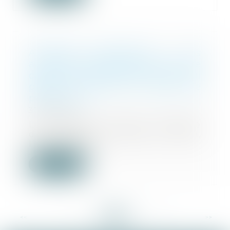
Arnaques financières : les
autorités mobilisées dans la lutte
contre ce phénomène massif qui
piège de plus en plus de
particuliers
31/12/2024
Le Parquet de Paris, l’Autorité
des marchés financiers (AMF),
l’Autorité de c...
Lire la suite
<<
<
...
41
42
43
44
45
46
47
...
>
>>