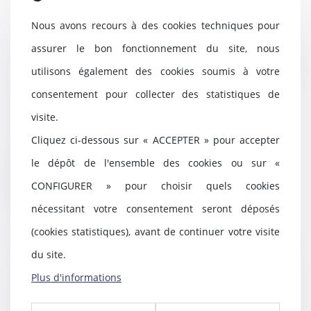
Nous avons recours à des cookies techniques pour
Évolution des facultés
assurer le bon fonctionnement du site, nous
contributives des parents pour le
utilisons également des cookies soumis à votre
paiement de la pension
alimentaire
consentement pour collecter des statistiques de
14/01/2025
visite.
En application de l’article 371-2
Cliquez ci-dessous sur « ACCEPTER » pour accepter
du Code civil, « chacun des
parents contrib...
le dépôt de l'ensemble des cookies ou sur «
Lire la suite
CONFIGURER » pour choisir quels cookies
nécessitant votre consentement seront déposés
(cookies statistiques), avant de continuer votre visite
du site.
Annulation d’une ordonnance de
Plus d'informations
révocation du contrôle judiciaire :
analyse de l’irrecevabilité de la