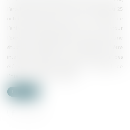
l’article 13b de la Convention de La Haye du 25
octobre 1980 impose le retour immédiat de
l’enfant illicitement déplacé, sauf si ce retour
l’expose à un danger grave ou le place dans une
situation intolérable. Cette exception doit être
interprétée strictement et être fondée sur des
éléments objectifs, appréciés au regard de
l’intérêt supérieur de l’enfant...
Lire la suite