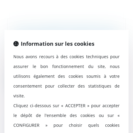
Pas de donation-partage sans
lots distincts pour chaque
Information sur les cookies
donataire
24/07/2025
Nous avons recours à des cookies techniques pour
Aux termes de l’ancien article
1075 du Code civil, une donation-
assurer le bon fonctionnement du site, nous
partage suppo...
utilisons également des cookies soumis à votre
Lire la suite
consentement pour collecter des statistiques de
visite.
Cliquez ci-dessous sur « ACCEPTER » pour accepter
le dépôt de l'ensemble des cookies ou sur «
Narcotrafic : publication du
décret sur le régime des
CONFIGURER » pour choisir quels cookies
quartiers de haute sécurité