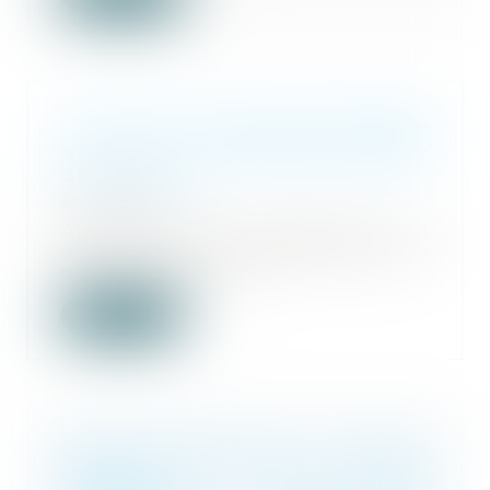
Lancement d'une mission dédiée
à la transmission-reprise
d'entreprises
21/07/2025
Avec 500 000 entreprises qui
devraient être cédées dans les
dix prochaines an...
Lire la suite
Quelle compétence du juge de
l’application des peines