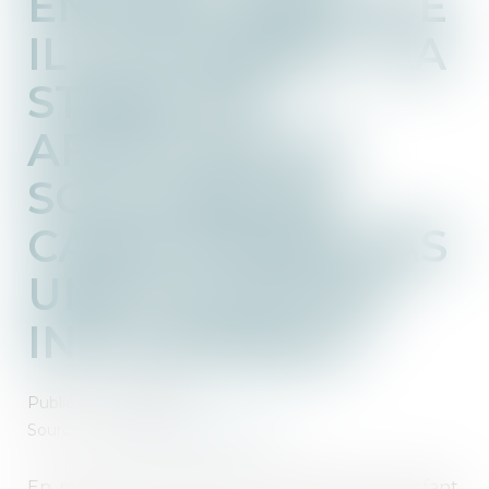
ENFANT DÉPLACÉ
ILLICITEMENT : LA
STABILITÉ
AFFECTIVE ET
SCOLAIRE NE
CARACTÉRISE PAS
UNE SITUATION
INTOLÉRABLE
Publié le :
21/07/2025
Source :
www.lemag-juridique.com
En matière d’enlèvement international d’enfant,