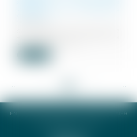
spécialisé en matière de
terrorisme pour les infractions
connexes ?
18/07/2025
Selon les articles 706-16, 706-17
et 706-22-1 du Code de
procédure pénale, le...
Lire la suite
<<
<
...
15
16
17
18
19
20
21
...
>
>>
ENTREPRISE INDIVIDUELLE CATHERINE TAIEB
8 Bis Monseigneur Tréhiou
56000 Vannes