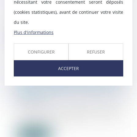
nécessitant votre consentement seront déposés
23/07/2025
(cookies statistiques), avant de continuer votre visite
Le décret n° 2025-620 du 8
juillet 2025 relatif aux quartiers
du site.
de lutte contre...
Plus d'informations
Lire la suite
CONFIGURER
REFUSER
ACCEPTER
Vers l’imprescriptibilité des
crimes sexuels sur mineurs ? La
position radicale du Parlement
européen
21/07/2025
Le Parlement européen a adopté
le 17 juin sa position sur la
proposition de d...
Lire la suite