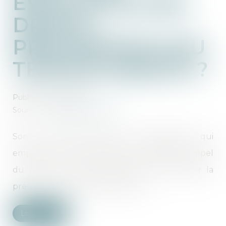
ÉVOLUTION DES
DROITS
PROCESSUELS DU
TÉMOIN ASSISTÉ ?
Publié le :
07/07/2022
Source :
www.dalloz-actualite.fr
Sont inconstitutionnelles les dispositions qui
empêchent le témoin assisté d’interjeter appel
du refus du juge d’instruction de constater la
prescription de l’action publique.
Lire la suite