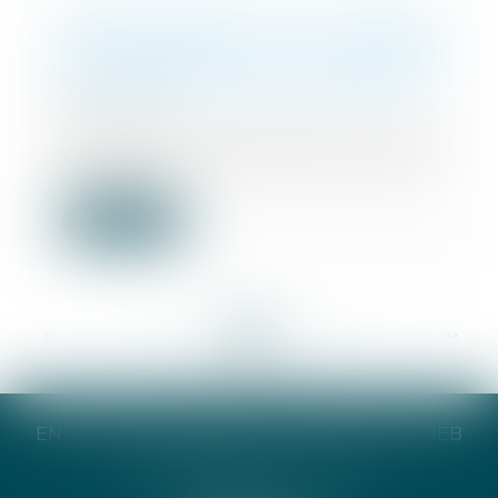
L’effet papillon de la censure
constitutionnelle de l’incapacité
de recevoir des auxiliaires de vie
06/07/2022
Le Conseil constitutionnel a été
saisi d’une question prioritaire de
constitu...
Lire la suite
<<
<
...
128
129
130
131
132
133
134
...
>
>>
ENTREPRISE INDIVIDUELLE CATHERINE TAIEB
8 Bis Monseigneur Tréhiou