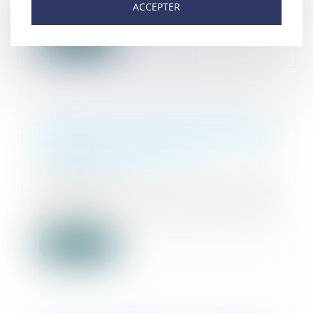
ACCEPTER
financement d...
Lire la suite
L'e-DCM : un nouvel outil pour la
dématérialisation du divorce par
consentement mutuel
08/07/2022
À l’issue d’un travail commun de
cinq ans, le Conseil national des
barreaux (...
Lire la suite