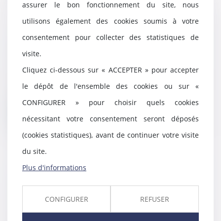
assurer le bon fonctionnement du site, nous
utilisons également des cookies soumis à votre
consentement pour collecter des statistiques de
Fraude fiscale : 1,25 milliards
d'amende pour McDonald's
visite.
13/07/2022
Cliquez ci-dessous sur « ACCEPTER » pour accepter
Suite à une plainte de la CGT
déposée en 2015 pour
le dépôt de l'ensemble des cookies ou sur «
blanchiment de fraude fisc...
CONFIGURER » pour choisir quels cookies
Lire la suite
nécessitant votre consentement seront déposés
(cookies statistiques), avant de continuer votre visite
du site.
Plus d'informations
Créances entre époux séparés de
biens
12/07/2022
CONFIGURER
REFUSER
Les créances entre époux séparés
de biens, nées à l’occasion du