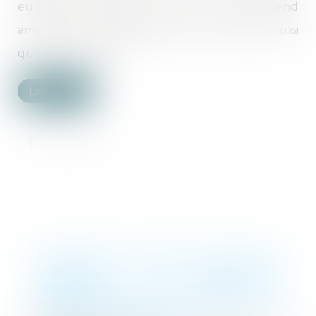
européen mercredi 24 avril. Le texte entend
améliorer l’accompagnement des victimes, ainsi
que la prévention...
Lire la suite
Demande de reprise de sommes
d’argent : la nécessaire
qualification de propre de
l’époux à la date de la dissolution