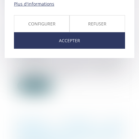
Plus d'informations
CONFIGURER
REFUSER
4 étapes clés pour réussir la
transmission d’une entreprise
ACCEPTER
familiale
14/05/2024
Construire une entreprise
pérenne et capable de traverser
les crises est souv...
Lire la suite
Contrôle judiciaire des
habilitations : la seule mention
de son existence ne suffit pas à