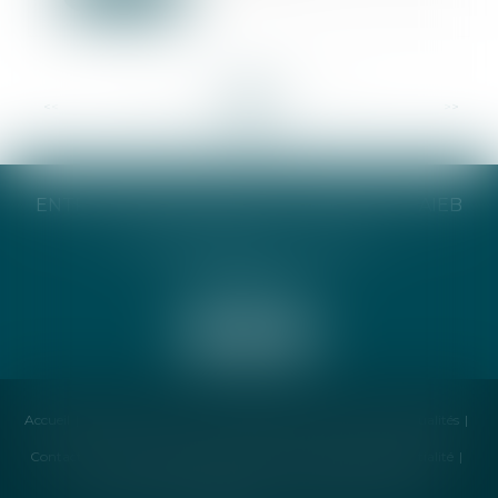
<<
<
...
65
66
67
68
69
70
71
...
>
>>
ENTREPRISE INDIVIDUELLE CATHERINE TAIEB
8 Bis Monseigneur Tréhiou
56000 Vannes
Accueil
Cabinet
Avocat
Compétences
Honoraires
Actualités
Contactez-nous
Politique de cookies
Politique de confidentialité
Mentions légales
Plan du site
Liens utiles
Articles