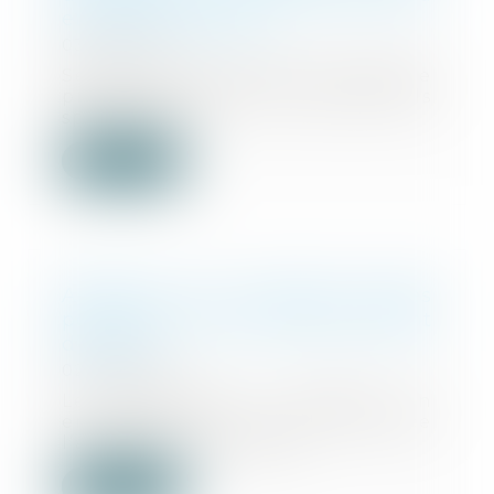
en établir la preuve
03/05/2024
Selon l’article 230-10 du Code de
procédure pénale, les personnels
spécialeme...
Lire la suite
Adoption de nouvelles règles
pour lutter contre le blanchiment
d’argent
02/05/2024
Le Parlement a adopté un
ensemble de lois qui renforce
l’arsenal d’instrument...
Lire la suite