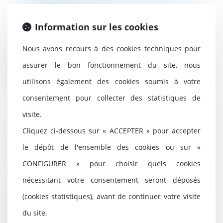
de la communauté
15/05/2024
Information sur les cookies
En application de l’article 1467
alinéa 1 du Code civil, lorsque la
communaut...
Nous avons recours à des cookies techniques pour
assurer le bon fonctionnement du site, nous
Lire la suite
utilisons également des cookies soumis à votre
consentement pour collecter des statistiques de
visite.
Condamnation d'un député pour
Cliquez ci-dessous sur « ACCEPTER » pour accepter
emploi fictif et séparation des
le dépôt de l'ensemble des cookies ou sur «
pouvoirs
15/05/2024
CONFIGURER » pour choisir quels cookies
La Cour de cassation confirme la
nécessitant votre consentement seront déposés
décision de la cour d’appel en ce
qu’elle re...
(cookies statistiques), avant de continuer votre visite
du site.
Lire la suite