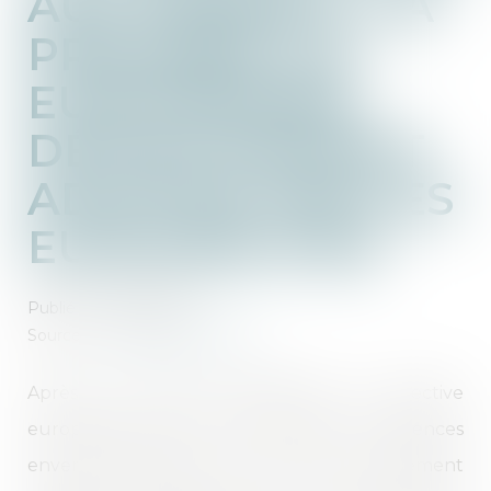
AUX FEMMES : LA
PREMIÈRE LOI
EUROPÉENNE
DÉFINITIVEMENT
ADOPTÉE PAR LES
EURODÉPUTÉS
Publié le :
03/05/2024
Source :
www.touteleurope.eu
Après de longues négociations, la directive
européenne pour lutter contre les violences
envers les femmes a reçu l’aval du Parlement