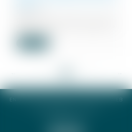
époux ?
30/06/2025
Dans un avis rendu le 21 juin
dernier, la Cour de cassation a
été saisie par...
Lire la suite
<<
<
...
18
19
20
21
22
23
24
...
>
>>
ENTREPRISE INDIVIDUELLE CATHERINE TAIEB
8 Bis Monseigneur Tréhiou
56000 Vannes