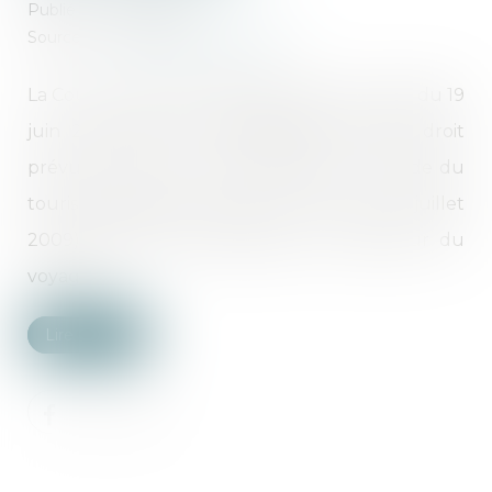
Publié le :
01/07/2025
Source :
www.lemag-juridique.com
La Cour de cassation rappelle, dans un arrêt du 19
juin 2025, que la responsabilité de plein droit
prévue à l’article L 211-17, alinéa 1er, du Code du
tourisme (version antérieure à la loi du 22 juillet
2009) bénéficie exclusivement à l’acheteur du
voyage...
Lire la suite