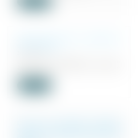
Lire la suite
Justice des mineurs : publication
de la loi Attal
30/06/2025
La loi n° 2025-568 du 23 juin
2025 visant à renforcer l’autorité
de la justic...
Lire la suite
Divorce et entreprise exploitée
sous forme de société : comment
évaluer les droits sociaux d’un