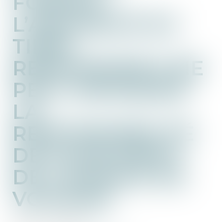
FORFAIT :
L’ASSUREUR DU
TIERS
RESPONSABLE NE
PEUT INVOQUER
LA
RESPONSABILITÉ
DE PLEIN DROIT
DE L’AGENCE DE
VOYAGES