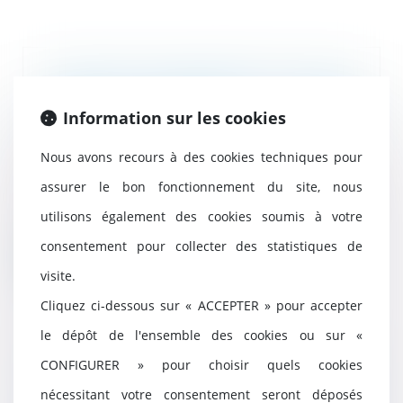
Succession entre frères et soeurs
vivant ensemble : pas
Information sur les cookies
d'exonération pour le collatéral
pacsé
Nous avons recours à des cookies techniques pour
04/07/2025
assurer le bon fonctionnement du site, nous
Un frère ou une soeur domicilié
avec le défunt depuis plus de 5
utilisons également des cookies soumis à votre
ans et âgé de...
consentement pour collecter des statistiques de
Lire la suite
visite.
Cliquez ci-dessous sur « ACCEPTER » pour accepter
le dépôt de l'ensemble des cookies ou sur «
CONFIGURER » pour choisir quels cookies
Narcotrafic et criminalité
organisée : retour sur les
nécessitant votre consentement seront déposés