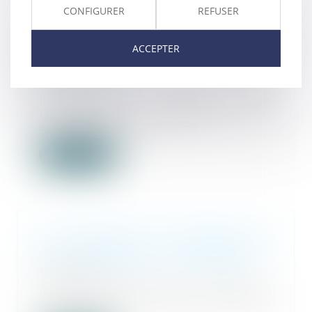
CONFIGURER
REFUSER
Epargne retraite et communauté
ACCEPTER
conjugale : les bons comptes font
les bons amis !
05/11/2024
Les faits de l’affaire étaient
relativement classiques et
s’inscrivaient dans...
Lire la suite
Du mariage au mariage pour
tous : les évolutions conjugales
11/09/2024
Dans les années 1930, la politique
de la famille est mise en œuvre