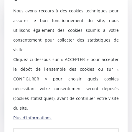
En matière de droits
fondamentaux, l'article 8 de la
Nous avons recours à des cookies techniques pour
Convention européenne de...
assurer le bon fonctionnement du site, nous
Lire la suite
utilisons également des cookies soumis à votre
consentement pour collecter des statistiques de
visite.
Indivision et absence de renvoi
Cliquez ci-dessous sur « ACCEPTER » pour accepter
précis aux pièces : une
le dépôt de l'ensemble des cookies ou sur «
irrégularité sans sanction ?
CONFIGURER » pour choisir quels cookies
17/12/2024
L'article 954 du Code de
nécessitant votre consentement seront déposés
procédure civile impose aux
(cookies statistiques), avant de continuer votre visite
parties de formuler expr...
du site.
Lire la suite
Plus d'informations