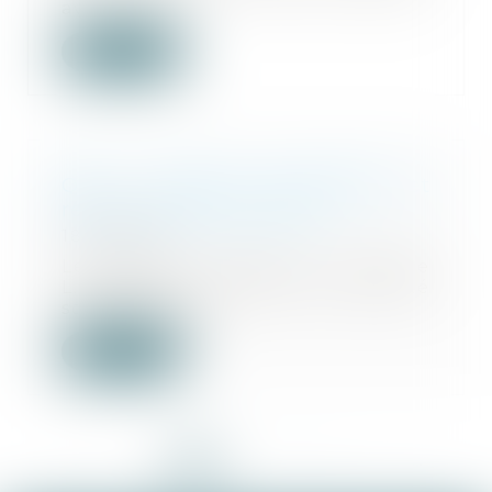
avec trois...
Lire la suite
QPC : pension d'invalidité et
ressources du concubin
18/06/2024
Le dernier alinéa de l’article
L. 815‑24 du Code de la sécurité
sociale prévo...
Lire la suite
<<
<
1
2
3
4
5
6
>
>>