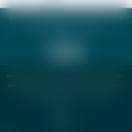
ENTREPRISE INDIVIDUELLE CATHERINE TAIEB
8 Bis Monseigneur Tréhiou
56000 Vannes
Accueil
Cabinet
Avocat
Compétences
Honoraires
Actualités
Contactez-nous
Politique de cookies
Politique de confidentialité
Mentions légales
Plan du site
Liens utiles
Articles
Septeo
Digital &
Services ©