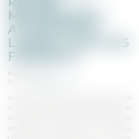
RÉGIME
MATRIMONIAL :
ATTENTION À
L'IMPACT SUR VOS
FINANCES !
Publié le :
20/11/2024
Source :
www.ideal-investisseur.fr
Le mariage représente un tournant majeur dans
la vie d'un couple. Mais au-delà de l'union de
deux personnes, il s'accompagne d'une série de
conséquences juridiques et financières.
Communauté légale, séparation de biens,