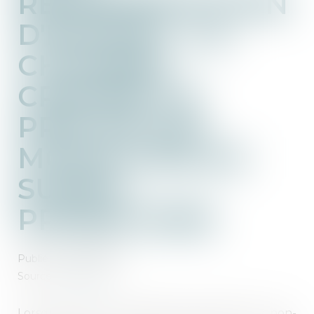
REPRÉSENTATION
D'ENFANT : LA
CHAMBRE
CRIMINELLE
PRÉCISE LES
MODALITÉS DU
SURSIS
PROBATOIRE
Publié le :
24/05/2022
Source :
www.efl.fr
Lorsqu'un parent condamné au pénal pour non-