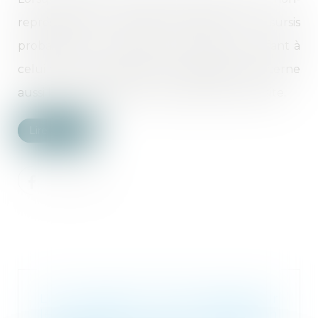
représentation d'enfant bénéficie d'un sursis
probatoire sous condition de remettre l'enfant à
celui qui en a la garde, cette obligation concerne
aussi les bénéficiaires d'un simple droit de visite.
Lire la suite
Lutte contre les abus sexuels sur
les enfants: la Commission