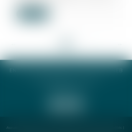
responsabil...
Lire la suite
<<
<
...
7
8
9
10
11
12
13
...
>
>>
ENTREPRISE INDIVIDUELLE CATHERINE TAIEB
8 Bis Monseigneur Tréhiou
56000 Vannes
Accueil
Cabinet
Avocat
Compétences
Honoraires
Actualités