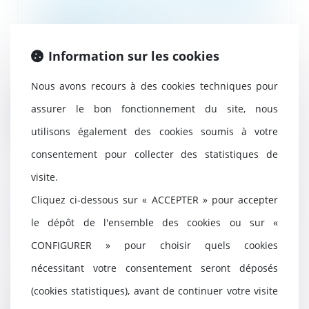
propose de nouvelles règles pour
protéger les enfants
31/05/2022
Information sur les cookies
La Commission présente, ce jour,
une nouvelle proposition
Nous avons recours à des cookies techniques pour
législative de l'UE...
assurer le bon fonctionnement du site, nous
Lire la suite
utilisons également des cookies soumis à votre
consentement pour collecter des statistiques de
visite.
Un pas de plus vers la
Cliquez ci-dessous sur « ACCEPTER » pour accepter
reconnaissance de l’enfant co-
le dépôt de l'ensemble des cookies ou sur «
victime de violences conjugales
CONFIGURER » pour choisir quels cookies
19/04/2022
Le décret du 23 novembre 2021
nécessitant votre consentement seront déposés
tendant à renforcer l’effectivité
(cookies statistiques), avant de continuer votre visite
des droits de...