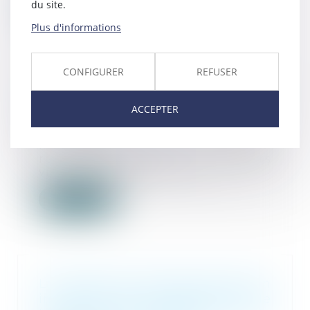
du site.
Lire la suite
Plus d'informations
CONFIGURER
REFUSER
Justice des mineurs : le guide de
ACCEPTER
la justice restaurative
12/04/2022
Le guide de la justice
restaurative pour les mineurs
vise à accompagner les p...
Lire la suite
La société ne peut être le témoin
impuissant de la dégradation de