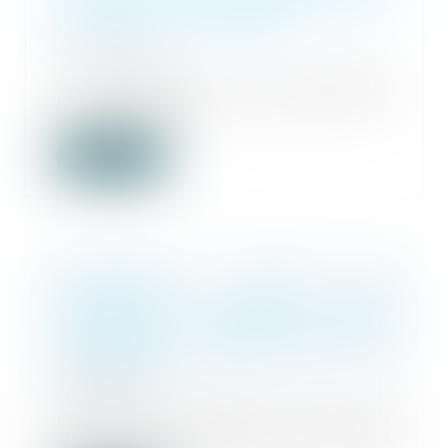
la justice des enfants et de la
protection de l'enfance
05/04/2022
A l'approche de l'élection
présidentielle, les signataires de
cette tribune a...
Lire la suite
Harcèlement moral en
maternelle : l'agent territorial
responsable pénalement, l'État
civilement, le juge judiciaire seul
compétent
22/03/2022
En vertu de l’article L. 911-4 du
code de l'éducation, lorsque la