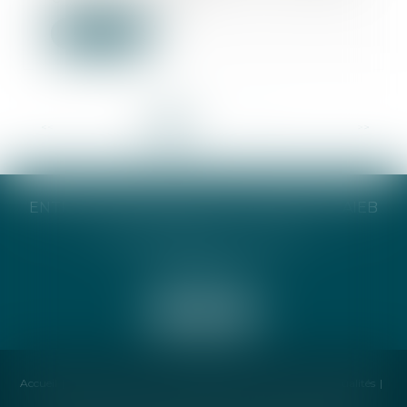
Lire la suite
<<
<
1
2
3
4
5
6
7
...
>
>>
ENTREPRISE INDIVIDUELLE CATHERINE TAIEB
8 Bis Monseigneur Tréhiou
56000 Vannes
Accueil
Cabinet
Avocat
Compétences
Honoraires
Actualités