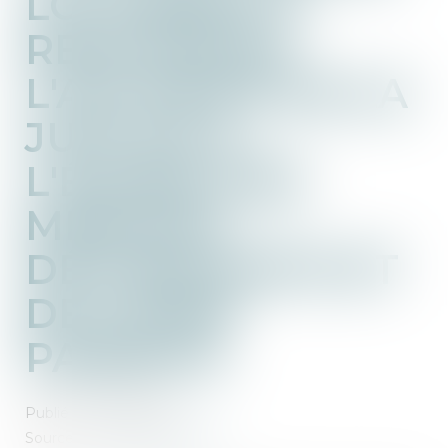
LOI VISANT À
RENFORCER
L'AUTORITÉ DE LA
JUSTICE À
L'ÉGARD DES
MINEURS
DÉLINQUANTS ET
DE LEURS
PARENTS
Publié le :
26/05/2025
Source :
www.vie-publique.fr