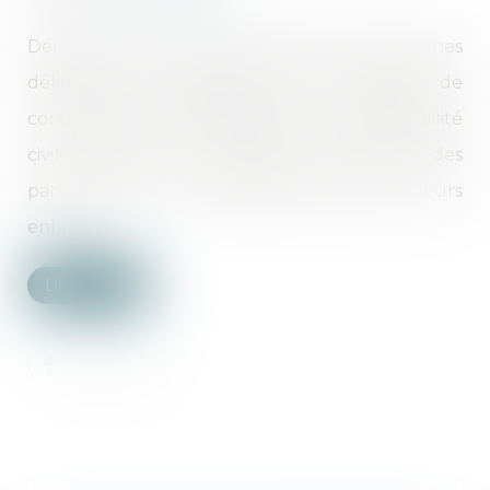
Dérogation à l'excuse de minorité pour les jeunes
délinquants multirécidivistes et possibilité de
comparution immédiate dès 16 ans, responsabilité
civile solidaire et participation financière des
parents pour les dommages causés par leurs
enfants...
Lire la suite