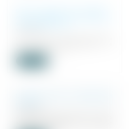
PJJ et accueil des mineurs :
mieux organiser les contrôles au
sein des structures
12/05/2025
Face à la détresse dans laquelle
se trouve actuellement le
secteur de la prot...
Lire la suite
La lutte contre la délinquance
juvénile
12/05/2025
À la demande de Monsieur Hervé
Marseille, Président du groupe
Union centriste...