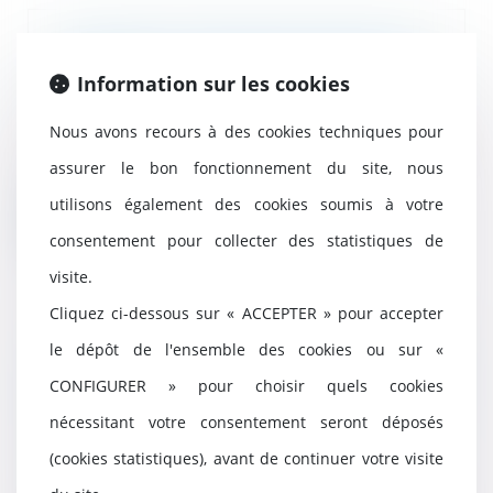
Interdire les réseaux sociaux aux
enfants : une promesse délicate
Information sur les cookies
16/06/2025
Nous avons recours à des cookies techniques pour
L’interdiction en France des
réseaux sociaux aux moins de 15
assurer le bon fonctionnement du site, nous
ans d’ici « quel...
utilisons également des cookies soumis à votre
Lire la suite
consentement pour collecter des statistiques de
visite.
Cliquez ci-dessous sur « ACCEPTER » pour accepter
le dépôt de l'ensemble des cookies ou sur «
Réforme de la justice pénale des
mineurs : le Sénat adopte
CONFIGURER » pour choisir quels cookies
définitivement la proposition de
nécessitant votre consentement seront déposés
loi
02/06/2025
(cookies statistiques), avant de continuer votre visite
La proposition de loi visant à