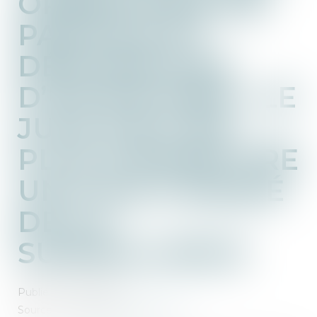
OPÉRATIONS DE
PARTAGE ET
DÉSIGNATION
D’UN NOTAIRE : LE
JUGE DOIT EN
PLUS COMMETTRE
UN JUGE CHARGÉ
DE LA
SURVEILLANCE
Publié le :
13/12/2023
Source :
www.lemag-juridique.com