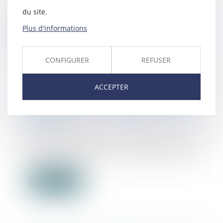
procédé à la réalisation d’un
du site.
bilan patrimon...
Plus d'informations
Lire la suite
CONFIGURER
REFUSER
ACCEPTER
Les barèmes des droits de
succession et donation pour
2024.
11/01/2024
Le projet de loi de finances ne
vient pas modifier le barème des
droits de su...
Lire la suite