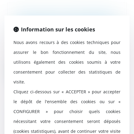
Enfant né hors mariage légitimé :
la production de l’acte de
naissance annoté suffit pour
Information sur les cookies
hériter
25/01/2024
Nous avons recours à des cookies techniques pour
Les héritières oubliées de la
assurer le bon fonctionnement du site, nous
succession de leur lointain
parent justifient d...
utilisons également des cookies soumis à votre
consentement pour collecter des statistiques de
Lire la suite
visite.
Cliquez ci-dessous sur « ACCEPTER » pour accepter
le dépôt de l'ensemble des cookies ou sur «
Droit de succession immobilier :
CONFIGURER » pour choisir quels cookies
comment ça marche ?
nécessitant votre consentement seront déposés
18/01/2024
(cookies statistiques), avant de continuer votre visite
Lorsqu’un décès survient, il est