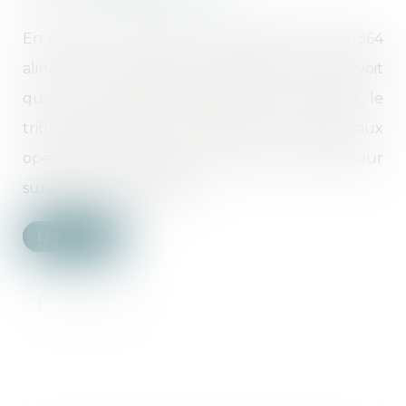
En matière d’opérations de partage, l'article 1364
alinéa 1er du Code de procédure civile prévoit
que si la complexité des opérations le justifie, le
tribunal désigne un notaire pour procéder aux
opérations de partage et commet un juge pour
surveiller ces opérations...
Lire la suite