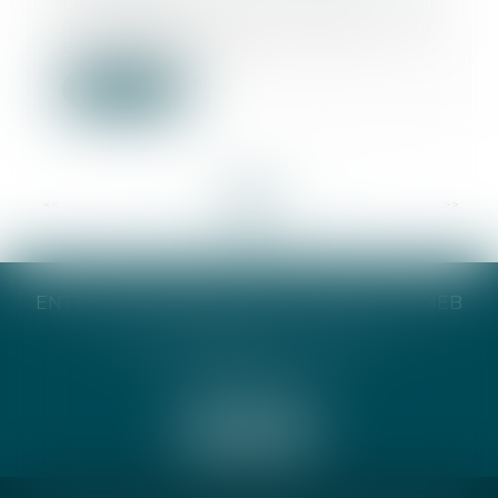
Le testament olographe est celui
qui, pour être valable, est
entièrement écri...
Lire la suite
<<
<
...
8
9
10
11
12
13
14
...
>
>>
ENTREPRISE INDIVIDUELLE CATHERINE TAIEB
8 Bis Monseigneur Tréhiou
56000 Vannes