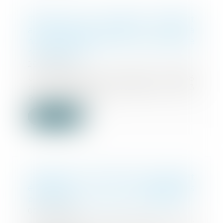
Donation de sommes d’argent
avec réserve d’usufruit : vers la
non-déductibilité de la dette de
restitution ?
20/12/2023
Un amendement adopté (n°I-1868
rect. bis) le 25 novembre 2023
par le Sénat da...
Lire la suite
Testament olographe non daté et
éléments intrinsèques
permettant d’établir sa validité
07/12/2023