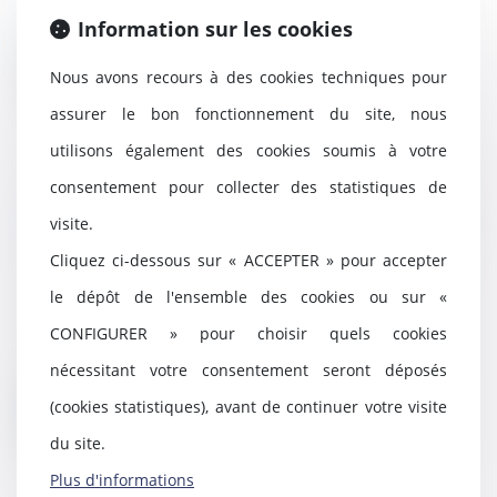
et des réseaux soci...
Information sur les cookies
Lire la suite
Nous avons recours à des cookies techniques pour
assurer le bon fonctionnement du site, nous
utilisons également des cookies soumis à votre
consentement pour collecter des statistiques de
QPC : obligation faite aux auteurs
d’infractions terroristes de
visite.
déclarer tout déplacement à
Cliquez ci-dessous sur « ACCEPTER » pour accepter
l’étranger
le dépôt de l'ensemble des cookies ou sur «
21/10/2021
L’article 706-25-7 du Code de
CONFIGURER » pour choisir quels cookies
procédure pénale prévoit que
nécessitant votre consentement seront déposés
toute personne don...
(cookies statistiques), avant de continuer votre visite
Lire la suite
du site.
Plus d'informations