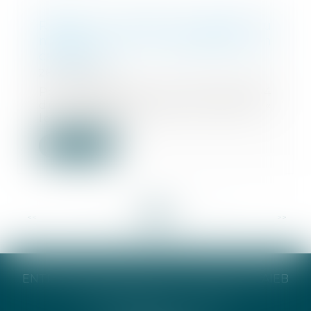
Rappel du délai de dépôt du
mémoire par le demandeur en
cassation
26/04/2024
Par application de l’article 584
du Code de procédure pénale, «
le demandeur...
Lire la suite
<<
<
...
9
10
11
12
13
14
15
...
>
>>
ENTREPRISE INDIVIDUELLE CATHERINE TAIEB
8 Bis Monseigneur Tréhiou