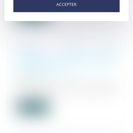
procédure pénale e...
ACCEPTER
Lire la suite
Contrôle judiciaire des
habilitations : la seule mention
de son existence ne suffit pas à
en établir la preuve
03/05/2024
Selon l’article 230-10 du Code de
procédure pénale, les personnels
spécialeme...
Lire la suite