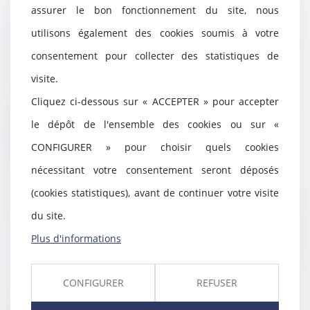
assurer le bon fonctionnement du site, nous
Le seul appel du prévenu
n’autorise pas la Cour d’appel à
utilisons également des cookies soumis à votre
aggraver sa situation
consentement pour collecter des statistiques de
24/05/2024
visite.
Aux termes de l’article 515 du
Code de procédure pénale, la
Cliquez ci-dessous sur « ACCEPTER » pour accepter
Cour d’appel ne p...
le dépôt de l'ensemble des cookies ou sur «
Lire la suite
CONFIGURER » pour choisir quels cookies
nécessitant votre consentement seront déposés
(cookies statistiques), avant de continuer votre visite
du site.
Fichier automatisé des
empreintes digitales : de
Plus d'informations
nouvelles règles édictées !
17/05/2024
CONFIGURER
REFUSER
Le décret n°2024-374 du 23 avril
2024 modifiant le code de