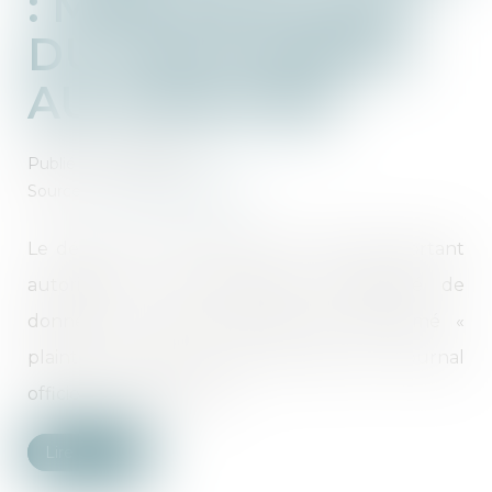
: MISE EN PLACE
DU TRAITEMENT
AUTOMATISÉ
Publié le :
07/06/2024
Source :
www.actu-juridique.fr
Le décret n° 2024-478 du 27 mai 2024 portant
autorisation d’un traitement automatisé de
données à caractère personnel dénommé «
plainte en ligne » (PEL) est paru au Journal
officiel du 29 mai 2024...
Lire la suite