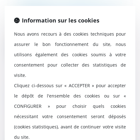
Présomption d'innocence : les
propositions du rapport Guigou
28/10/2021
Information sur les cookies
Le développement des moyens
de communication électronique
Nous avons recours à des cookies techniques pour
et des réseaux soci...
assurer le bon fonctionnement du site, nous
Lire la suite
utilisons également des cookies soumis à votre
consentement pour collecter des statistiques de
visite.
Cliquez ci-dessous sur « ACCEPTER » pour accepter
QPC : obligation faite aux auteurs
d’infractions terroristes de
le dépôt de l'ensemble des cookies ou sur «
déclarer tout déplacement à
CONFIGURER » pour choisir quels cookies
l’étranger
21/10/2021
nécessitant votre consentement seront déposés
L’article 706-25-7 du Code de
(cookies statistiques), avant de continuer votre visite
procédure pénale prévoit que
toute personne don...
du site.