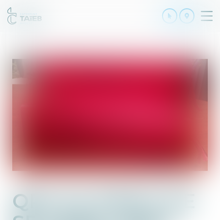
Ouv
le
me
QPC ET DROIT DE