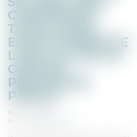
SE TAIRE : NON-
CONFORMITÉ
TOTALE AVEC
EFFET DIFFÉRÉ DE
L’ARTICLE 394 DU
CODE DE
PROCÉDURE
PÉNALE
Publié le :
14/10/2021
Source :
www.dalloz-actualite.fr
Le Conseil constitutionnel déclare l’article 394 du