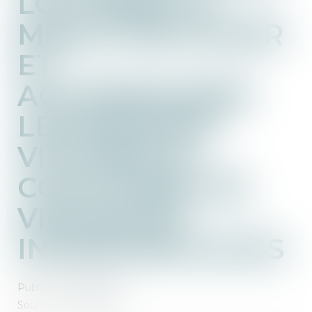
LOI VISANT À
MIEUX PROTÉGER
ET
ACCOMPAGNER
LES ENFANTS
VICTIMES ET
COVICTIMES DE
VIOLENCES
INTRAFAMILIALES
Publié le :
20/03/2024
Source :
www.senat.fr