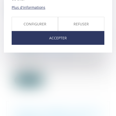
Plus d'informations
Lire la suite
CONFIGURER
REFUSER
ACCEPTER
Violence conjugale : de nouvelles
aides pour les victimes
09/02/2024
Pourquoi est-il indispensable de
prendre en charge les victimes
de violences...
Lire la suite
Violences conjugales : quel est le