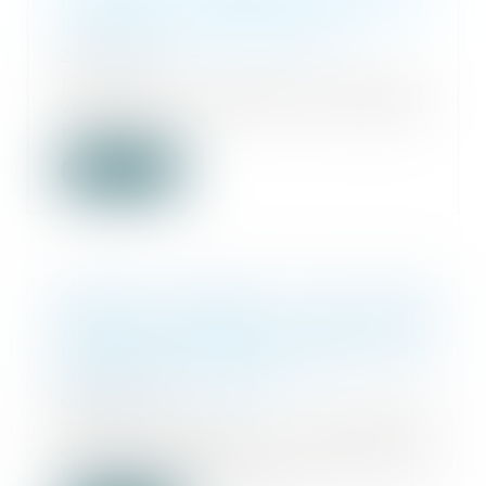
montant de l’aide d’urgence de
la CAF pour les victimes ?
26/01/2024
Depuis le 1er décembre 2023, les
victimes de violences conjugales
peuvent rec...
Lire la suite
Soutien financier -Une aide
universelle d’urgence est mise en
place pour les victimes de
violences conjugales
08/12/2023
Toute victime de violences
conjugales peut, à compter du
1er décembre 2023, b...