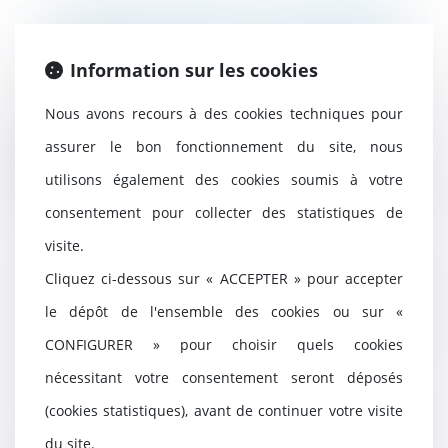
La lutte contre les violences
faites aux femmes : état des lieux
15/03/2024
Information sur les cookies
Les actes de violence à l'encontre
des femmes sont réprimés de
Nous avons recours à des cookies techniques pour
plus en plus s...
assurer le bon fonctionnement du site, nous
Lire la suite
utilisons également des cookies soumis à votre
consentement pour collecter des statistiques de
visite.
Cliquez ci-dessous sur « ACCEPTER » pour accepter
Directive sur les violences faites
aux femmes : une victoire en
le dépôt de l'ensemble des cookies ou sur «
demi-teinte pour le Parlement
CONFIGURER » pour choisir quels cookies
européen - Touteleurope.eu
nécessitant votre consentement seront déposés
16/02/2024
Après de nombreuses discussions,
(cookies statistiques), avant de continuer votre visite
un accord a été trouvé sur la
du site.
première direc...