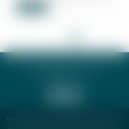
Lire la suite
<<
<
...
4
5
6
7
8
9
10
>
>>
ENTREPRISE INDIVIDUELLE CATHERINE TAIEB
8 Bis Monseigneur Tréhiou
56000 Vannes
Accueil
Cabinet
Avocat
Compétences
Honoraires
Actualités
Contactez-nous
Politique de cookies
Politique de confidentialité