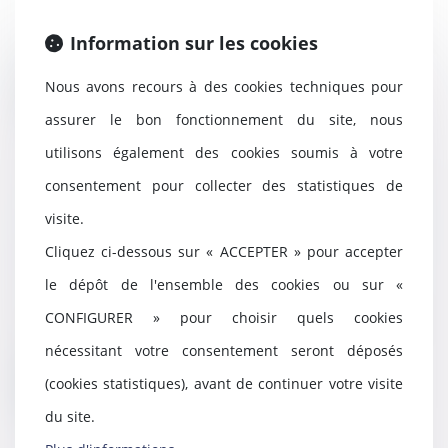
En France, accéder à la justice
pour les femmes victimes de
Information sur les cookies
violences sexuell...
Nous avons recours à des cookies techniques pour
Lire la suite
assurer le bon fonctionnement du site, nous
utilisons également des cookies soumis à votre
consentement pour collecter des statistiques de
Mieux protéger les enfants
visite.
victimes de violences
Cliquez ci-dessous sur « ACCEPTER » pour accepter
intrafamiliales
27/09/2024
le dépôt de l'ensemble des cookies ou sur «
Le ministère de la Justice a
CONFIGURER » pour choisir quels cookies
diffusé, fin août 2024, une
circulaire sur la pr...
nécessitant votre consentement seront déposés
(cookies statistiques), avant de continuer votre visite
Lire la suite
du site.