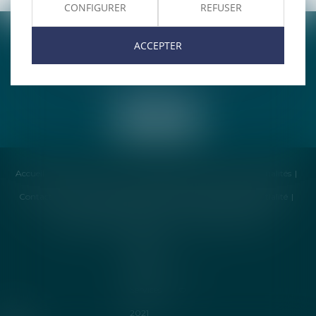
CONFIGURER
REFUSER
ENTREPRISE INDIVIDUELLE CATHERINE TAIEB
ACCEPTER
8 Bis Monseigneur Tréhiou
56000 Vannes
Accueil
Cabinet
Avocat
Compétences
Honoraires
Actualités
Contactez-nous
Politique de cookies
Politique de confidentialité
Mentions légales
Plan du site
Liens utiles
Articles
Septeo
Digital &
Services ©
2021