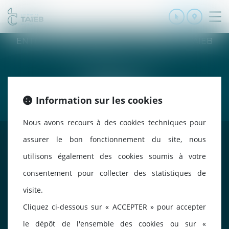
SERVICES
Ouv
le
ENTREPRISE INDIVIDUELLE CATHERINE TAIEB
me
8 Bis Monseigneur Tréhiou
56000 Vannes
Information sur les cookies
Nous avons recours à des cookies techniques pour
assurer le bon fonctionnement du site, nous
Accueil
Cabinet
Avocat
Compétences
Honoraires
Actualités
utilisons également des cookies soumis à votre
Contactez-nous
Politique de cookies
Politique de confidentialité
consentement pour collecter des statistiques de
Mentions légales
Plan du site
Liens utiles
Articles
visite.
Septeo
Cliquez ci-dessous sur « ACCEPTER » pour accepter
Digital &
le dépôt de l'ensemble des cookies ou sur «
Services ©